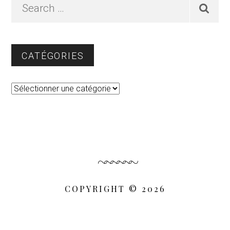
Primary
Search
…
Sidebar
CATÉGORIES
Catégories
COPYRIGHT © 2026