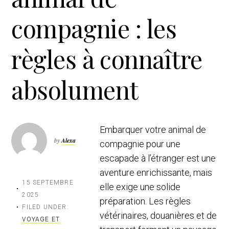
t
r
compagnie : les
i
o
n
règles à connaître
absolument
Embarquer votre animal de
by
Alexa
compagnie pour une
escapade à l’étranger est une
aventure enrichissante, mais
15 SEPTEMBRE
elle exige une solide
2025
préparation. Les règles
FILED UNDER:
vétérinaires, douanières et de
VOYAGE ET